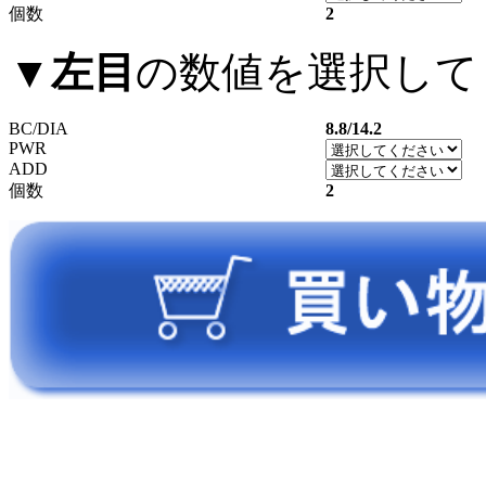
個数
2
▼
左目
の数値を選択して
BC/DIA
8.8/14.2
PWR
ADD
個数
2