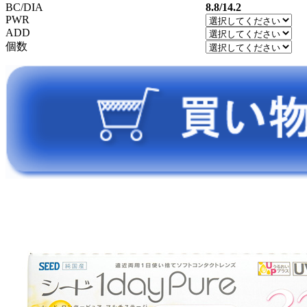
BC/DIA
8.8/14.2
PWR
ADD
個数