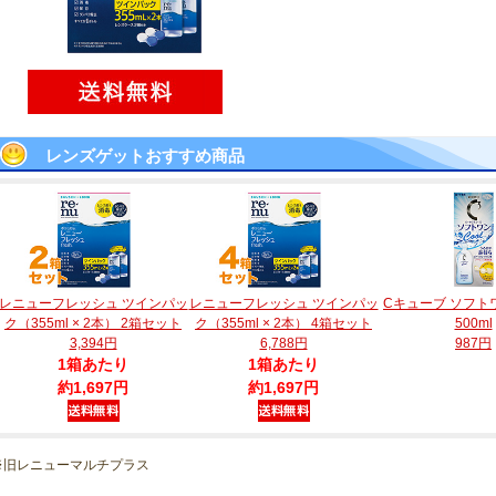
レンズゲットおすすめ商品
レニューフレッシュ ツインパッ
レニューフレッシュ ツインパッ
Cキューブ ソフト
ク（355ml × 2本） 2箱セット
ク（355ml × 2本） 4箱セット
500ml
3,394円
6,788円
987円
1箱あたり
1箱あたり
約1,697円
約1,697円
※旧レニューマルチプラス