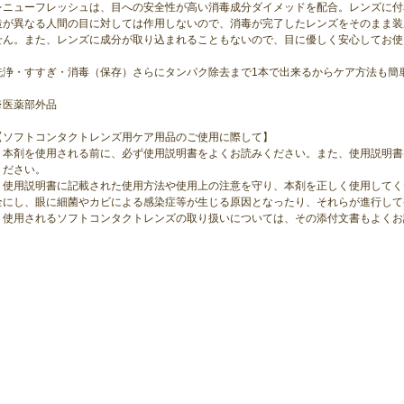
レニューフレッシュは、目への安全性が高い消毒成分ダイメッドを配合。レンズに付
造が異なる人間の目に対しては作用しないので、消毒が完了したレンズをそのまま装
せん。また、レンズに成分が取り込まれることもないので、目に優しく安心してお使
洗浄・すすぎ・消毒（保存）さらにタンパク除去まで1本で出来るからケア方法も簡
※医薬部外品
【ソフトコンタクトレンズ用ケア用品のご使用に際して】
・本剤を使用される前に、必ず使用説明書をよくお読みください。また、使用説明書
ください。
・使用説明書に記載された使用方法や使用上の注意を守り、本剤を正しく使用してく
全にし、眼に細菌やカビによる感染症等が生じる原因となったり、それらが進行して
・使用されるソフトコンタクトレンズの取り扱いについては、その添付文書もよくお