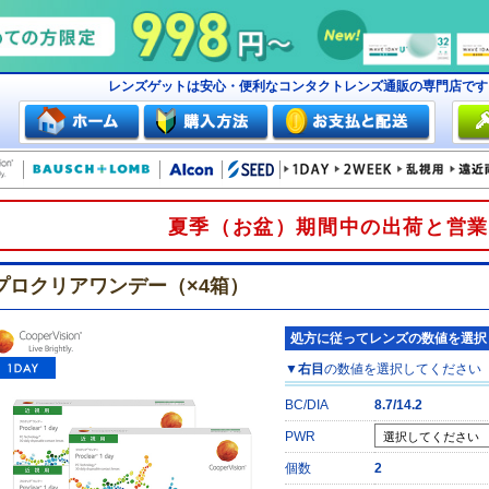
レンズゲットは安心・便利なコンタクトレンズ通販の専門店で
夏季（お盆）期間中の出荷と営業
プロクリアワンデー（×4箱）
処方に従ってレンズの数値を選択
▼
右目
の数値を選択してください
BC/DIA
8.7/14.2
PWR
個数
2