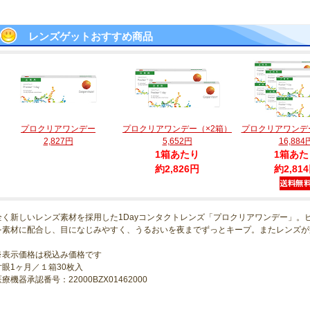
レンズゲットおすすめ商品
プロクリアワンデー
プロクリアワンデー（×2箱）
プロクリアワンデ
2,827円
5,652円
16,884
1箱あたり
1箱あた
約2,826円
約2,81
全く新しいレンズ素材を採用した1Dayコンタクトレンズ「プロクリアワンデー」。
を素材に配合し、目になじみやすく、うるおいを夜までずっとキープ。またレンズが
※表示価格は税込み価格です
片眼1ヶ月／１箱30枚入
療機器承認番号：22000BZX01462000