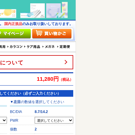
す。
国内正規品
のみお取り扱いしております。
について
11,280円
（税込）
してください（必ずご入力ください）
▼
左目
の数値を選択してください
BC/DIA
8.7/14.2
PWR
個数
2