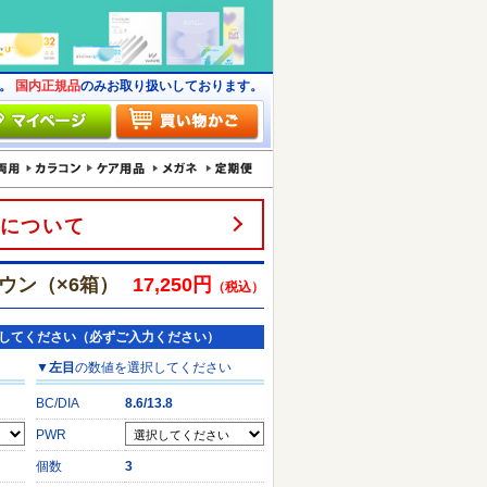
す。
国内正規品
のみお取り扱いしております。
について
ウン（×6箱）
17,250円
（税込）
してください（必ずご入力ください）
▼
左目
の数値を選択してください
BC/DIA
8.6/13.8
PWR
個数
3