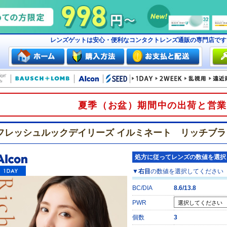
レンズゲットは安心・便利なコンタクトレンズ通販の専門店で
夏季（お盆）期間中の出荷と営業
フレッシュルックデイリーズ イルミネート リッチブラ
処方に従ってレンズの数値を選択
▼
右目
の数値を選択してください
BC/DIA
8.6/13.8
PWR
個数
3