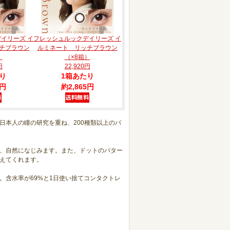
イリーズ イ
フレッシュルックデイリーズ イ
チブラウン
ルミネート リッチブラウン
）
（×8箱）
円
22,920円
り
1箱あたり
5円
約2,865円
日本人の瞳の研究を重ね、200種類以上のパ
、自然になじみます。また、ドットのパター
えてくれます。
。含水率が69%と1日使い捨てコンタクトレ