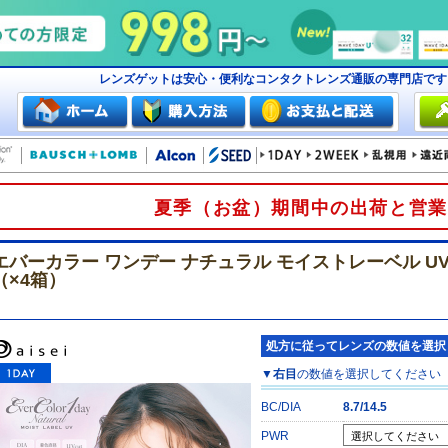
レンズゲットは安心・便利なコンタクトレンズ通販の専門店で
夏季（お盆）期間中の出荷と営業
エバーカラー ワンデー ナチュラル モイストレーベル UV
（×4箱）
処方に従ってレンズの数値を選択
▼
右目
の数値を選択してください
BC/DIA
8.7/14.5
PWR