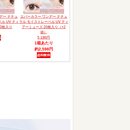
デー ナチュ
エバーカラー ワンデー ナチュ
ル UV ティ
ラル モイストレーベル UV ティ
20枚入り
アーミューズ 20枚入り（×2
円
箱）
5,196円
1箱あたり
約2,598円