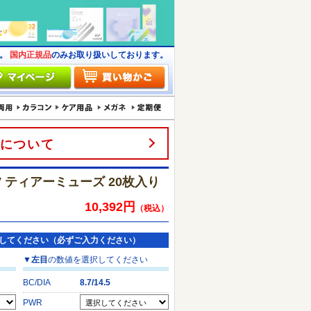
す。
国内正規品
のみお取り扱いしております。
について
 ティアーミューズ 20枚入り
10,392円
（税込）
してください（必ずご入力ください）
▼
左目
の数値を選択してください
BC/DIA
8.7/14.5
PWR