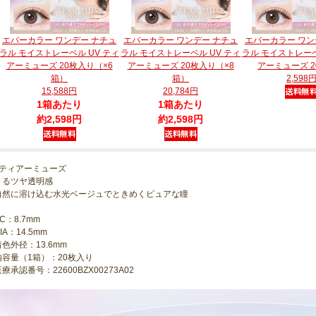
エバーカラー ワンデー ナチュ
エバーカラー ワンデー ナチュ
エバーカラー ワン
ラル モイストレーベル UV ティ
ラル モイストレーベル UV ティ
ラル モイストレーベ
アーミューズ 20枚入り（×6
アーミューズ 20枚入り（×8
アーミューズ 
箱）
箱）
2,598
15,588円
20,784円
1箱あたり
1箱あたり
約2,598円
約2,598円
●ティアーミューズ
うるツヤ透明感
自然に溶け込む水光ベージュでときめくピュアな瞳
C：8.7mm
IA：14.5mm
着色外径：13.6mm
内容量（1箱）：20枚入り
療承認番号：22600BZX00273A02