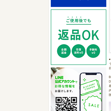
B
D
医