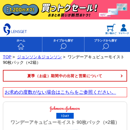
ホーム
タイプから探す
ブランドから探す
TOP
>
ジョンソン＆ジョンソン
>
ワンデーアキュビューモイスト
90枚パック（×2箱）
夏季（お盆）期間中の出荷と営業について
お求めの度数がない場合は
こちら
をご参照ください。
ワンデーアキュビューモイスト 90枚パック（×2箱）