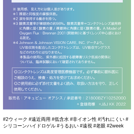
#2ウィーク #遠近両用 #低含水 #非イオン性 #汚れにくい #
シリコーンハイドロゲル #うるおい #遠視 #老眼 #2week