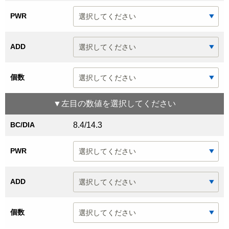
PWR
ADD
個数
▼
左目
の数値を選択してください
BC/DIA
8.4/14.3
PWR
ADD
個数