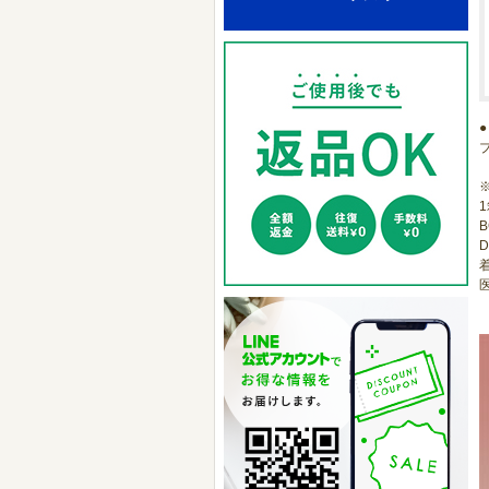
1
B
D
医