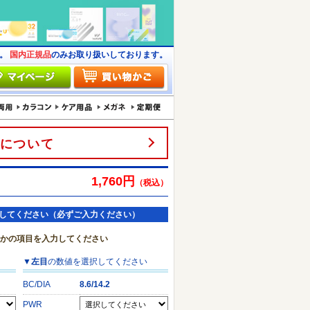
す。
国内正規品
のみお取り扱いしております。
について
1,760円
（税込）
してください（必ずご入力ください）
れかの項目を入力してください
▼
左目
の数値を選択してください
BC/DIA
8.6/14.2
PWR