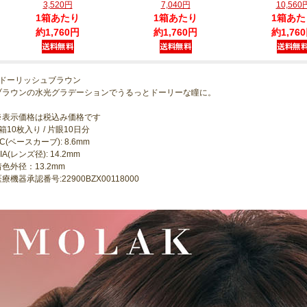
3,520円
7,040円
10,560
1箱あたり
1箱あたり
1箱あた
約1,760円
約1,760円
約1,76
●ドーリッシュブラウン
ブラウンの水光グラデーションでうるっとドーリーな瞳に。
※表示価格は税込み価格です
箱10枚入り / 片眼10日分
C(ベースカーブ): 8.6mm
IA(レンズ径): 14.2mm
着色外径：13.2mm
療機器承認番号:22900BZX00118000