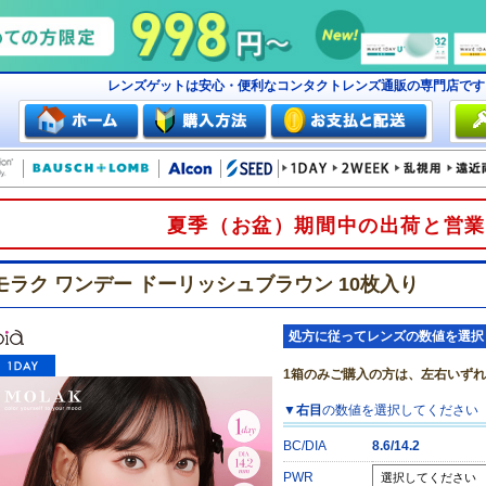
レンズゲットは安心・便利なコンタクトレンズ通販の専門店で
夏季（お盆）期間中の出荷と営業
モラク ワンデー ドーリッシュブラウン 10枚入り
処方に従ってレンズの数値を選択
1箱のみご購入の方は、左右いず
▼
右目
の数値を選択してください
BC/DIA
8.6/14.2
PWR