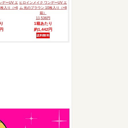
ンデーUV エ
ヒロインメイク ワンデーUV エ
0枚入り（×6
ム 光のブラウン 10枚入り（×8
箱）
円
11,536円
り
1箱あたり
2円
約1,442円