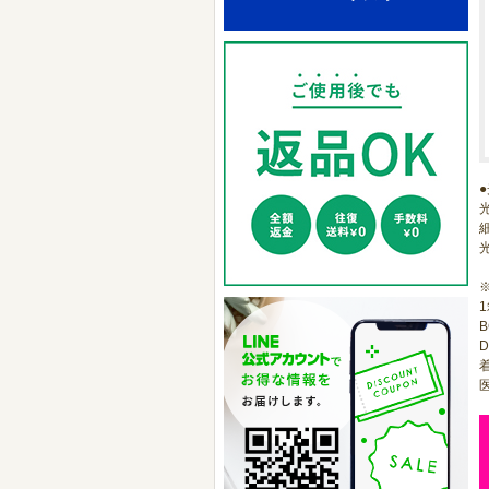
B
D
着
医