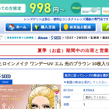
レンズゲットは安心・便利なコンタクトレンズ通販の専門店で
夏季（お盆）期間中の出荷と営業
ヒロインメイク ワンデーUV エム 光のブラウン 10枚入
処方に従ってレンズの数値を選択
▼
右目
の数値を選択してください
BC/DIA
8.7/14.2
PWR
個数
1