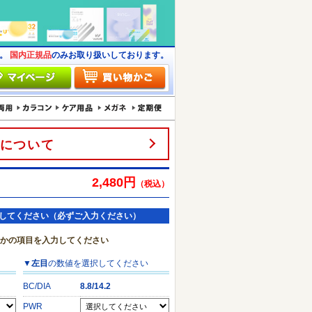
す。
国内正規品
のみお取り扱いしております。
について
2,480円
（税込）
してください（必ずご入力ください）
れかの項目を入力してください
▼
左目
の数値を選択してください
BC/DIA
8.8/14.2
PWR