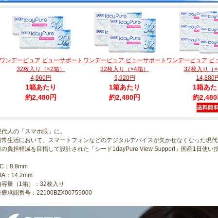
ワンデーピュア ビューサポート
ワンデーピュア ビューサポート
ワンデーピュア ビ
32枚入り（×2箱）
32枚入り（×4箱）
32枚入り（×
4,960円
9,920円
14,880
1箱あたり
1箱あたり
1箱あた
約2,480円
約2,480円
約2,48
現代人の「スマホ眼」に。
日常生活において、スマートフォンなどのデジタルデバイスが欠かせなくなった現代
目の負担軽減を目指して設計された「シード1dayPure View Support」国産1日
C：8.8mm
IA：14.2mm
内容量（1箱）：32枚入り
療承認番号：22100BZX00759000