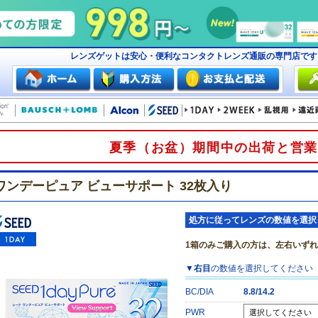
レンズゲットは安心・便利なコンタクトレンズ通販の専門店で
夏季（お盆）期間中の出荷と営業
ワンデーピュア ビューサポート 32枚入り
処方に従ってレンズの数値を選択
1箱のみご購入の方は、左右いず
▼
右目
の数値を選択してください
BC/DIA
8.8/14.2
PWR