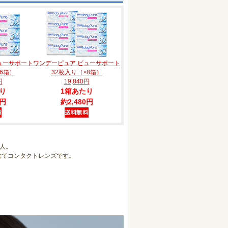
ューサポート
ワンデーピュア ビューサポート
6箱）
32枚入り（×8箱）
円
19,840円
り
1箱あたり
0円
約2,480円
人。
使い捨てコンタクトレンズです。