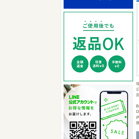
B
D
医