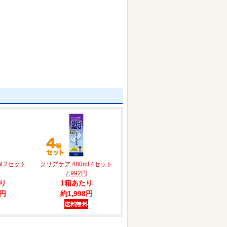
l 2セット
クリアケア 480ml 4セット
円
7,992円
り
1箱あたり
8円
約1,998円