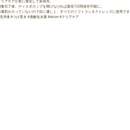
クリアケアが更に進化して新発売。
消毒完了後、ディスポカップを開けなければ最長7日間保存可能に。
防腐剤が入っていないので目に優しく、すべてのソフトコンタクトレンズに使用でき
#洗浄液 #つけ置き #過酸化水素 #alcon #クリアケア