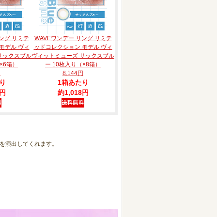
ング リミテ
WAVEワンデー リング リミテ
モデル ヴィ
ッドコレクション モデル ヴィ
サックスブル
ヴィットミューズ サックスブル
×6箱）
ー 10枚入り（×8箱）
円
8,144円
り
1箱あたり
8円
約1,018円
を演出してくれます。