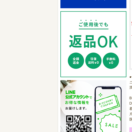
B
D
片
医