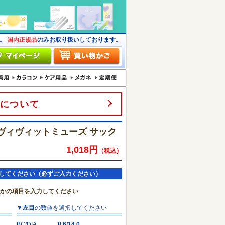
す。
国内正規品
のみお取り扱いしております。
について
 ヴィヴィットミューズ サック
1,018円
（税込）
してください（必ずご入力ください）
れかの項目を入力してください
▼
左目
の数値を選択してください
BC/DIA
8.6/14.0