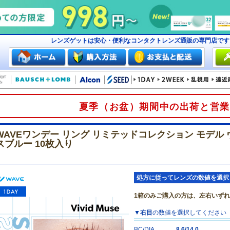
レンズゲットは安心・便利なコンタクトレンズ通販の専門店で
夏季（お盆）期間中の出荷と営業
WAVEワンデー リング リミテッドコレクション モデル
スブルー 10枚入り
処方に従ってレンズの数値を選択
1箱のみご購入の方は、左右いず
▼
右目
の数値を選択してください
BC/DIA
8.6/14.0