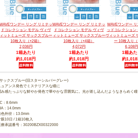
WAVEワンデー リング リミテッ
WAVEワンデー リング リミテッ
WAVEワンデー リ
ドコレクション モデル ヴィヴ
ドコレクション モデル ヴィヴ
ッドコレクション 
ィットミューズ サックスブルー
ィットミューズ サックスブルー
ヴィットミューズ 
10枚入り（×2箱）
10枚入り（×4箱）
ー 10枚入り（
2,036円
4,072円
6,108
1箱あたり
1箱あたり
1箱あた
約1,018円
約1,018円
約1,01
●サックスブルー(旧スターシルバーグレー)
ニュアンス発色でミステリアスな瞳に
潤み感たっぷりな鮮やか発色で華やかな雰囲気に。光が差し込んだようなきらめく瞳
C：8.6mm
IA：14.0mm
着色外径：13.0mm
眼10日 / 1箱10枚入
療承認番号：30200BZX00322000