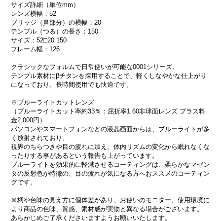
サイズ詳細（単位mm）
レンズ横幅：52
ブリッジ（鼻部分）の横幅：20
テンプル（つる）の長さ：150
サイズ：52□20 150
フレーム幅：126
クラシックなフォルムで日常使いが可能な0001シリーズ。
テンプル素材にβチタンを採用することで、軽くしなやかな仕上がり
になっており、長時間使用でも快適です。
※ブルーライトカットレンズ
（ブルーライトカット率約33％：屈折率1.60非球面レンズ プラス料
金2,000円）
パソコンやスマートフォンなどの液晶画面からは、ブルーライトが多
く放射されており、
視界のちらつきや目の疲れに加え、体内リズムの変化から眠れなくな
ったりする事があるという報告も上がっています。
ブルーライトを効果的に軽減させるコーティングは、柔らかなマゼン
タの反射色が特徴の、目の疲れが気になる方へおススメのコーティン
グです。
※柄や色味の見え方に個体差があり、お使いのモニター、使用環境に
より商品の色味、質感、素材感が実物と異なる場合がございます。
あらかじめご了承くださいますようお願いいたします。